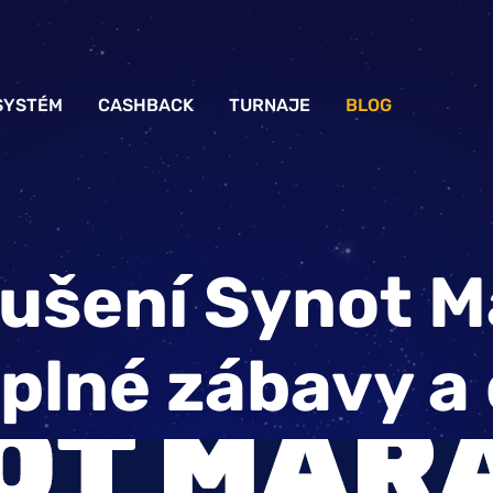
SYSTÉM
CASHBACK
TURNAJE
BLOG
rušení Synot 
 plné zábavy 