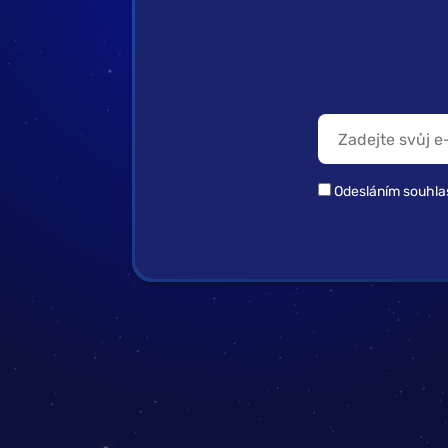
Odesláním souhla