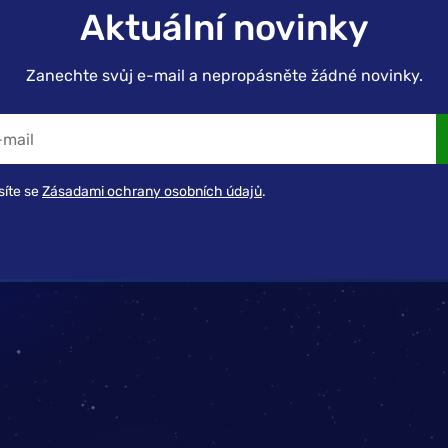
Aktuální novinky
Zanechte svůj e-mail a nepropásněte žádné novinky.
síte se
Zásadami ochrany osobních údajů
.