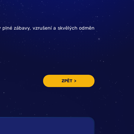
y plné zábavy, vzrušení a skvělých odměn