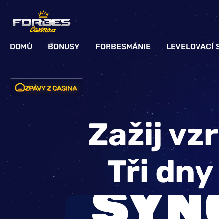
DOMŮ
BONUSY
FORBESMÁNIE
LEVELOVACÍ 
ZPÁVY Z CASINA
Zažij vz
Tři dny