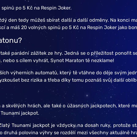
 spinů po 5 Kč na Respin Joker.
ždý den tedy můžeš sbírat další a další odměny. Na konci m
akcí a máš 20 volných spinů po 5 Kč na Respin Joker jako bon
ratonu?
aké parádní zážitek ze hry. Jedná se o příležitost ponořit se
u, nebo s cílem vyhrát, Synot Maraton tě nezklame!
ějších výherních automatů, který tě vtáhne do děje svým j
zkoušet bez rizika a třeba díky tomu poznáš svůj další obl
 a skvělých hrách, ale také o úžasných
jackpotech
, které 
ý Tsunami jackpot.
latý Tsunami jackpot je vždycky na dosah ruky, protože sta
o druhá polovina výhry se rozdělí mezi všechny aktuálně hr