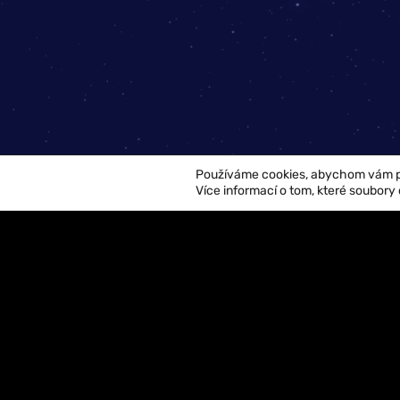
Používáme cookies, abychom vám posk
Více informací o tom, které soubory
Výrobci her: