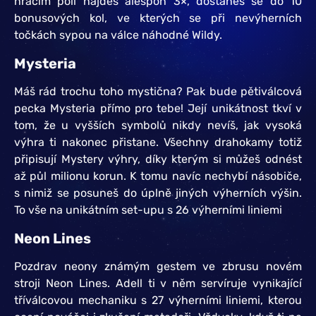
hracím poli najdeš alespoň 3×, dostaneš se do 10
bonusových kol, ve kterých se při nevýherních
točkách sypou na válce náhodné Wildy.
Mysteria
Máš rád trochu toho mystična? Pak bude pětiválcová
pecka Mysteria přímo pro tebe! Její unikátnost tkví v
tom, že u vyšších symbolů nikdy nevíš, jak vysoká
výhra ti nakonec přistane. Všechny drahokamy totiž
připisují Mystery výhry, díky kterým si můžeš odnést
až půl milionu korun. K tomu navíc nechybí násobiče,
s nimiž se posuneš do úplně jiných výherních výšin.
To vše na unikátním set-upu s 26 výherními liniemi
Neon Lines
Pozdrav neony známým gestem ve zbrusu novém
stroji Neon Lines. Adell ti v něm servíruje vynikající
tříválcovou mechaniku s 27 výherními liniemi, kterou