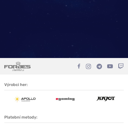
Výrobci her:
Platební metody: