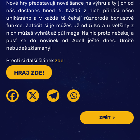
Nové hry představují nové šance na výhru a ty jich od
nás dostaneš hned 6. Každá z nich přináší něco
unikátního a v každé tě čekají různorodé bonusové
funkce. Zatočit si je můžeš už od 5 Kč a u většiny z
nich můžeš vyhrát až půl mega. Na nic proto nečekej a
pusť se do novinek od Adell ještě dnes. Určitě
nebudeš zklamaný!
Přečti si další článek
zde!
HRAJ ZDE!