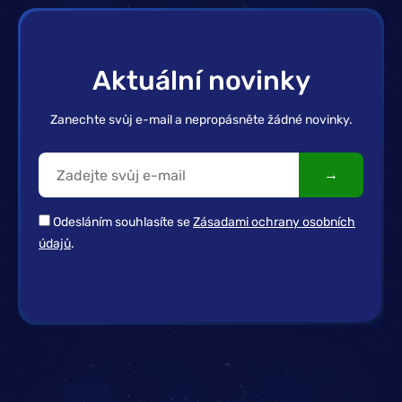
Aktuální novinky
Zanechte svůj e-mail a nepropásněte žádné novinky.
Odesláním souhlasíte se
Zásadami ochrany osobních
údajů
.