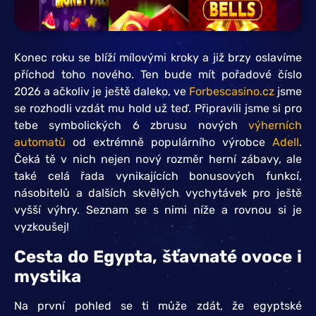
Konec roku se blíží mílovými kroky a již brzy oslavíme
příchod toho nového. Ten bude mít pořadové číslo
2026 a ačkoliv je ještě daleko, ve
Forbescasino.cz
jsme
se rozhodli vzdát mu hold už teď. Připravili jsme si pro
tebe symbolických 6 zbrusu nových
výherních
automatů
od extrémně populárního výrobce
Adell
.
Čeká tě v nich nejen nový rozměr herní zábavy, ale
také celá řada vynikajících bonusových funkcí,
násobitelů a dalších skvělých vychytávek pro ještě
vyšší výhry. Seznam se s nimi níže a rovnou si je
vyzkoušej!
Cesta do Egypta, šťavnaté ovoce i
mystika
Na první pohled se ti může zdát, že egyptské