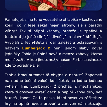
Pamatuješ si na toho vousatýho chlapíka v kostkované
košili, co v lese sekal nejen stromy, ale i parádní
výhry? Tak si připni kšandy, protože je zpátky! A
tentokrát je ještě silnější, divočejší a hlavně štědřejší.
Vývojáři z Tech4Betu si dali záležet a pokračování s
názvem
Lumberjack 2
není jenom slabý odvar
jedničky. Tohle je úplně nová dimenze zábavy, kterou
musíš zažít. A kde jinde, než v našem Forbescasino.cz,
kde to pořádně žije!
Tenhle hrací automat tě chytne a nepustí. Zapomeň
na nudné točení válců, kde čekáš na jednu jedinou
výherní linii. Lumberjack 2 přichází s mechanikou,
která ti doslova vyrazí dech a naplní kapsy dřív, než
řekneš „kácet“. Je to pecka, která posouvá zážitek ze
hry na úplně novou úroveň a zároveň nám ukazuje,