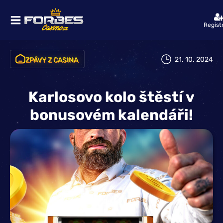
Regist
21. 10. 2024
ZPÁVY Z CASINA
Karlosovo kolo štěstí v
bonusovém kalendáři!