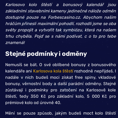
Karlosovo kolo štěstí a bonusový kalendář jsou
základními stavebními kameny jedinečné nálože odměn
dostupné pouze na Forbescasino.cz. Abychom našim
hráčům přinesli maximální pohodlí, rozhodli jsme se oba
světy propojit a vytvořit tak symbiózu, která na našem
trhu chyběla. Pojď se s námi podívat, c o to pro tebe
znamená!
Stejné podmínky i odměny
Nemusíš se bát. O své oblíbené bonusy z bonusového
kalendáře ani
Karlosova kola štěstí
rozhodně nepřijdeš. I
nadále v nich budeš moci získat free spiny, vkladové
bonusy, věrnostní body a další parádní odměny. Stejné
zůstávají i podmínky pro zatočení na Karlosově kole
štěstí, tedy 350 Kč pro základní kolo, 5 000 Kč pro
prémiové kolo od úrovně 40.
Mění se pouze způsob, jakým budeš moct kolo štěstí