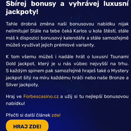
Sbírej bonusy a vyhrávej luxusní
jackpoty!
Tahle drobná změna naši bonusovou nabídku nijak
nelimituje! Stále na tebe čeká Karlos u kola štěstí, stále
máš k dispozici bonusový kalendáře a stále samozřejmě
můžeš využívat jejich prémiové varianty.
K tom všemu můžeš i nadále hrát o luxusní Tsunami
Gold jackpot, který je u nás vůbec nejvyšší na trhu.
S každým spinem pak samozřejmě hraješ také o Mystery
jackpot šitý na míru každému hráči nebo naše Bronze a
Silver jackpoty.
Hraj ve
Forbescasino.cz
a užij si tu nejlepší bonusovou
nabídku!
Přečti si další článek
zde!
HRAJ ZDE!