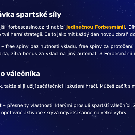
vka spartské síly
ší, forbescasino.cz ti nabízí
jedinečnou Forbesmánii
.
Dík
tvé herní strategii. Je to jako mít každý den novou zbraň do
– free spiny bez nutnosti vkladu, free spiny za protočení,
rta, zítra bonus za vklad na jiný automat. S Forbesmáni
o válečníka
, takže si ji užijí začátečníci i zkušení hráči. Můžeš začít 
t – přesně ty vlastnosti, kterými prosluli spartští válečníci
opětovné aktivace skrývá největší šance na velké výhry.