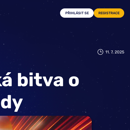
PŘIHLÁSIT SE
REGISTRACE
11. 7. 2025
á bitva o
ady