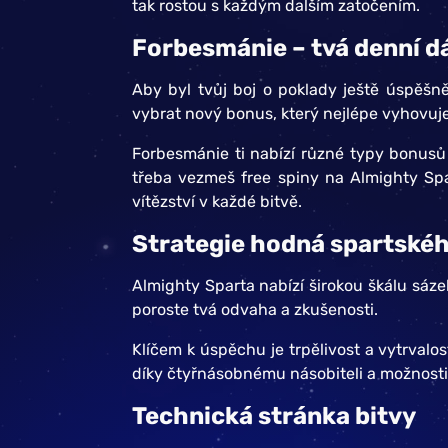
tak rostou s každým dalším zatočením.
Forbesmánie – tvá denní dá
Aby byl tvůj boj o poklady ještě úspěšněj
vybrat nový bonus, který nejlépe vyhovuje 
Forbesmánie ti nabízí různé typy bonusů 
třeba vezmeš free spiny na Almighty Spa
vítězství v každé bitvě.
Strategie hodná spartskéh
Almighty Sparta nabízí širokou škálu sázek
poroste tvá odvaha a zkušenosti.
Klíčem k úspěchu je trpělivost a vytrvalos
díky čtyřnásobnému násobiteli a možnosti 
Technická stránka bitvy