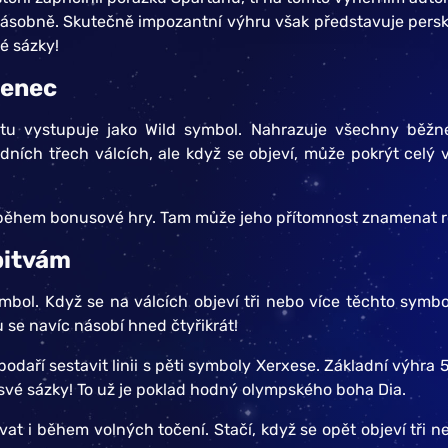
ásobně. Skutečně impozantní výhru však představuje perský 
é sázky!
jenec
atu vystupuje jako Wild symbol. Nahrazuje všechny běžn
ních třech válcích, ale když se objeví, může pokrýt celý 
 během bonusové hry. Tam může jeho přítomnost znamenat ro
bitvám
symbol. Když se na válcích objeví tři nebo více těchto sym
se navíc násobí hned čtyřikrát!
odaří sestavit linii s pěti symboly Xerxese. Základní výhra
vé sázky! To už je poklad hodný olympského boha Dia.
t i během volných točení. Stačí, když se opět objeví tři ne