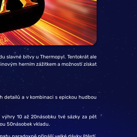
u slavné bitvy u Thermopyl. Tentokrát ale
linovým herním zážitkem a možností získat
ch detailů a v kombinaci s epickou hudbou
dní výhry 10 až 20násobku tvé sázky za pět
esou 50násobek vkladu.
omatu paradoxně přináší velké dávky štěstí.