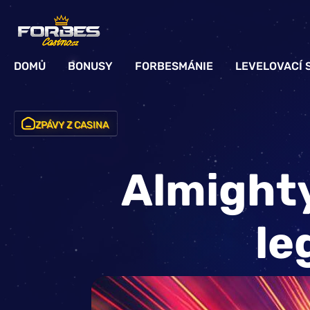
DOMŮ
BONUSY
FORBESMÁNIE
LEVELOVACÍ 
ZPÁVY Z CASINA
Almighty
le