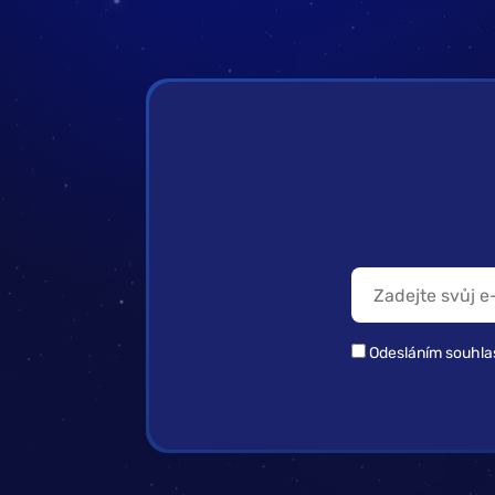
Odesláním souhla